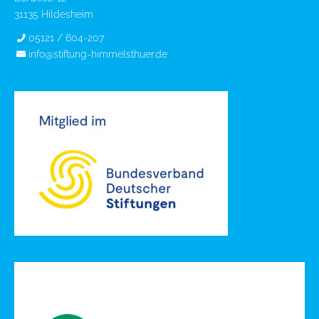
31135 Hildesheim
05121 / 604-207
info@stiftung-himmelsthuer.de