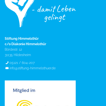
Stiftung Himmelsthür
c/o Diakonie Himmelsthür
Bördestr. 12
31135 Hildesheim
05121 / 604-207
info@stiftung-himmelsthuer.de