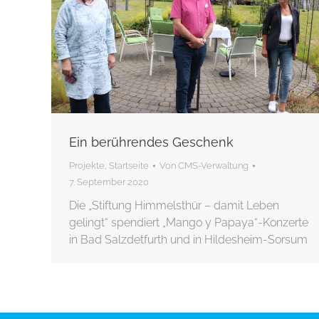
Ein berührendes Geschenk
Projekte
,
Startseite
Von
CMS-Verwaltung
7. September 2020
Die „Stiftung Himmelsthür – damit Leben
gelingt“ spendiert „Mango y Papaya“-Konzerte
in Bad Salzdetfurth und in Hildesheim-Sorsum