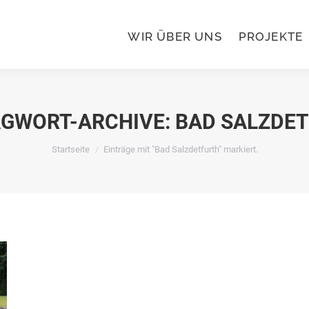
WIR ÜBER UNS
PROJEKTE
WIR ÜBER UNS
PROJEKTE
GWORT-ARCHIVE:
BAD SALZDE
Du bist hier:
Startseite
Einträge mit "Bad Salzdetfurth" markiert.