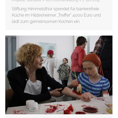
Projekte
,
Startseite
Von
CMS-Verwaltung
2. Juni 2015
Stiftung Himmelsthür spendet für barrierefreie
Küche im Hildesheimer „Treffer“ 4000 Euro und
lädt zum gemeinsamen Kochen ein