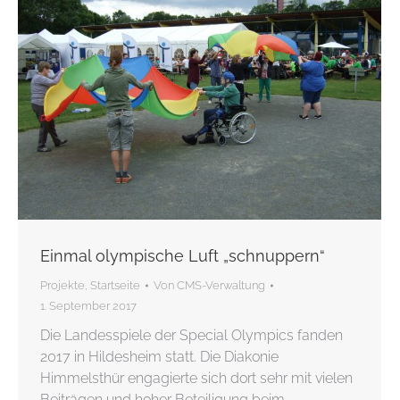
Einmal olympische Luft „schnuppern“
Projekte
,
Startseite
Von
CMS-Verwaltung
1. September 2017
Die Landesspiele der Special Olympics fanden
2017 in Hildesheim statt. Die Diakonie
Himmelsthür engagierte sich dort sehr mit vielen
Beiträgen und hoher Beteiligung beim