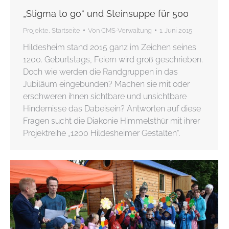
„Stigma to go“ und Steinsuppe für 500
Projekte
,
Startseite
Von
CMS-Verwaltung
1. Juni 2015
Hildesheim stand 2015 ganz im Zeichen seines
1200. Geburtstags, Feiern wird groß geschrieben.
Doch wie werden die Randgruppen in das
Jubiläum eingebunden? Machen sie mit oder
erschweren ihnen sichtbare und unsichtbare
Hindernisse das Dabeisein? Antworten auf diese
Fragen sucht die Diakonie Himmelsthür mit ihrer
Projektreihe „1200 Hildesheimer Gestalten“.