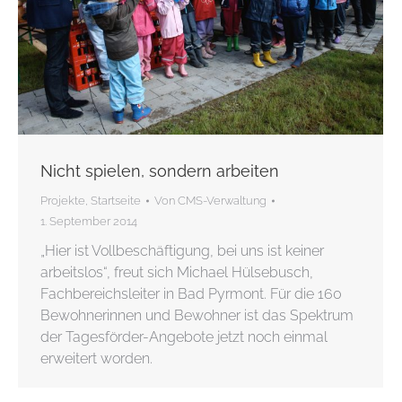
Nicht spielen, sondern arbeiten
Projekte
,
Startseite
Von
CMS-Verwaltung
1. September 2014
„Hier ist Vollbeschäftigung, bei uns ist keiner
arbeitslos“, freut sich Michael Hülsebusch,
Fachbereichsleiter in Bad Pyrmont. Für die 160
Bewohnerinnen und Bewohner ist das Spektrum
der Tagesförder-Angebote jetzt noch einmal
erweitert worden.