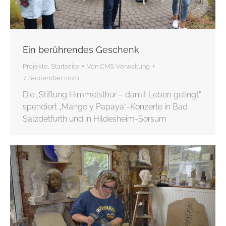
Ein berührendes Geschenk
Projekte
,
Startseite
Von
CMS-Verwaltung
7. September 2020
Die „Stiftung Himmelsthür – damit Leben gelingt“
spendiert „Mango y Papaya“-Konzerte in Bad
Salzdetfurth und in Hildesheim-Sorsum