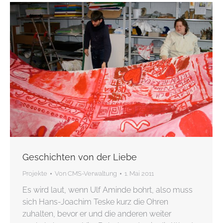
Geschichten von der Liebe
Projekte
Von
CMS-Verwaltung
1. Mai 2011
Es wird laut, wenn Ulf Aminde bohrt, also muss
sich Hans-Joachim Teske kurz die Ohren
zuhalten, bevor er und die anderen weiter