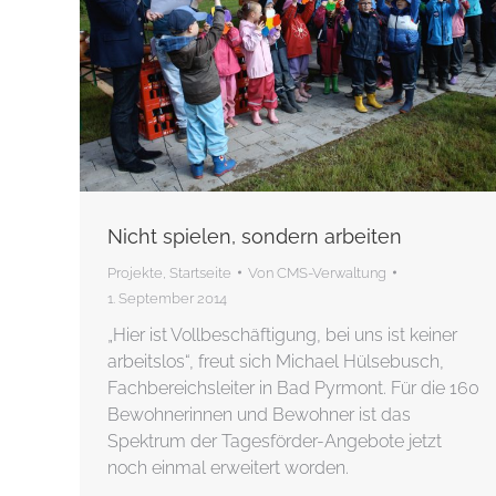
Nicht spielen, sondern arbeiten
Projekte
,
Startseite
Von
CMS-Verwaltung
1. September 2014
„Hier ist Vollbeschäftigung, bei uns ist keiner
arbeitslos“, freut sich Michael Hülsebusch,
Fachbereichsleiter in Bad Pyrmont. Für die 160
Bewohnerinnen und Bewohner ist das
Spektrum der Tagesförder-Angebote jetzt
noch einmal erweitert worden.