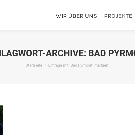
WIR ÜBER UNS
PROJEKTE
WIR ÜBER UNS
PROJEKTE
LAGWORT-ARCHIVE:
BAD PYRM
Du bist hier:
Startseite
Einträge mit "Bad Pyrmont" markiert.