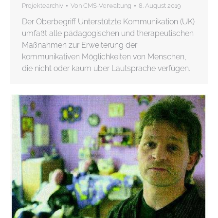
Projektearchiv
Von
CMS-Verwaltung
8. August 2019
Der Oberbegriff Unterstützte Kommunikation (UK)
umfaßt alle pädagogischen und therapeutischen
Maßnahmen zur Erweiterung der
kommunikativen Möglichkeiten von Menschen,
die nicht oder kaum über Lautsprache verfügen.